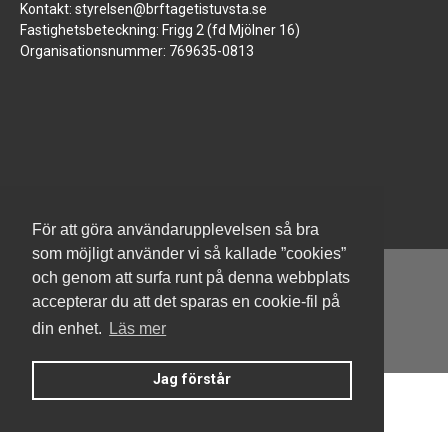
Kontakt: styrelsen@brftagetistuvsta.se
Fastighetsbeteckning: Frigg 2 (fd Mjölner 16)
Organisationsnummer: 769635-0813
För att göra användarupplevelsen så bra
som möjligt använder vi så kallade ”cookies”
och genom att surfa runt på denna webbplats
accepterar du att det sparas en cookie-fil på
din enhet.
Läs mer
Denna hemsida är byggd med Smart Brf ®
Jag förstår