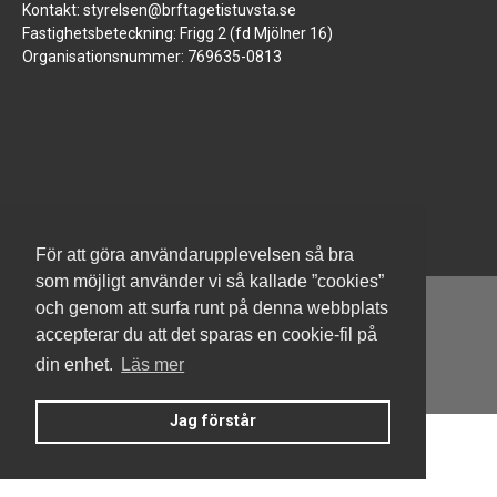
Kontakt: styrelsen@brftagetistuvsta.se
Fastighetsbeteckning: Frigg 2 (fd Mjölner 16)
Organisationsnummer: 769635-0813
För att göra användarupplevelsen så bra
som möjligt använder vi så kallade ”cookies”
och genom att surfa runt på denna webbplats
accepterar du att det sparas en cookie-fil på
din enhet.
Läs mer
Denna hemsida är byggd med Smart Brf ®
Jag förstår