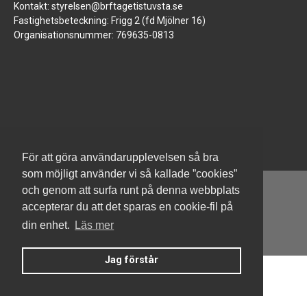
Kontakt: styrelsen@brftagetistuvsta.se
Fastighetsbeteckning: Frigg 2 (fd Mjölner 16)
Organisationsnummer: 769635-0813
För att göra användarupplevelsen så bra
som möjligt använder vi så kallade ”cookies”
och genom att surfa runt på denna webbplats
accepterar du att det sparas en cookie-fil på
din enhet.
Läs mer
Denna hemsida är byggd med Smart Brf ®
Jag förstår